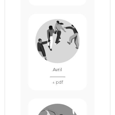
Avril
↓ pdf