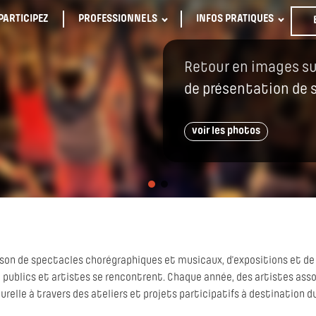
PARTICIPEZ
PROFESSIONNELS
INFOS PRATIQUES
Retour en images su
de présentation de 
voir les photos
ison de spectacles chorégraphiques et musicaux, d’expositions et de
 publics et artistes se rencontrent. Chaque année, des artistes asso
elle à travers des ateliers et projets participatifs à destination du 