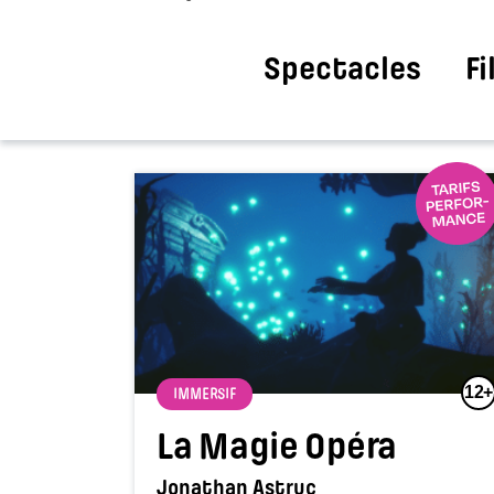
Spectacles
F
12+
IMMERSIF
La Magie Opéra
Jonathan Astruc