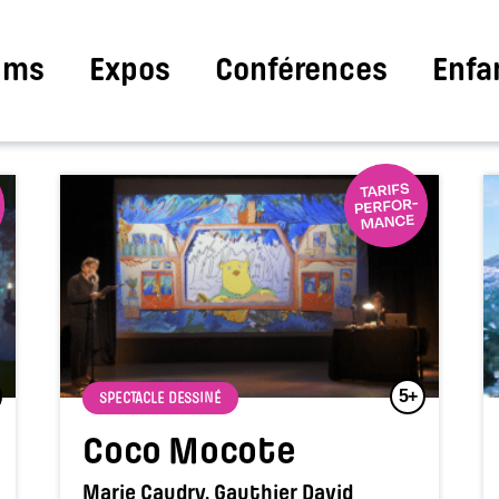
ilms
Expos
Conférences
Enfa
5+
SPECTACLE DESSINÉ
Coco Mocote
Marie Caudry, Gauthier David