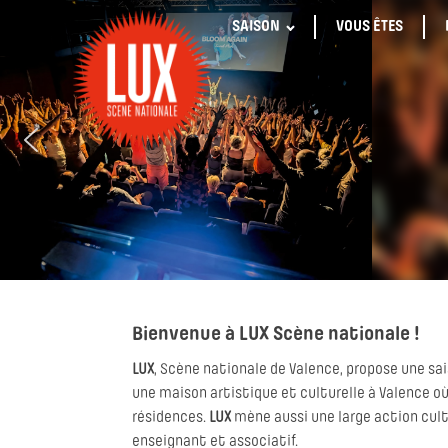
SAISON
VOUS ÊTES
Bienvenue à LUX Scène nationale !
LUX
, Scène nationale de Valence, propose une sa
une maison artistique et culturelle à Valence où
résidences.
LUX
mène aussi une large action cultur
enseignant et associatif.