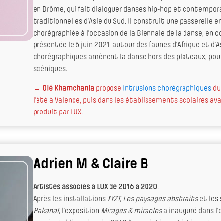
en Drôme, qui fait dialoguer danses hip-hop et contempor
traditionnelles d’Asie du Sud. Il construit une passerelle en
chorégraphiée à l’occasion de la Biennale de la danse, en 
présentée le 6 juin 2021, autour des faunes d’Afrique et d’A
chorégraphiques amènent la danse hors des plateaux, pou
scéniques.
→
Olé Khamchanla
propose
Intrusions chorégraphiques
du 
l’été à Valence, puis dans les établissements scolaires av
produit par LUX.
Adrien M & Claire B
Artistes associés à LUX de 2016 à 2020
.
Après les installations
XYZT, Les paysages abstraits
et les
Hakanaï
, l’exposition
Mirages & miracles
a inauguré dans l’