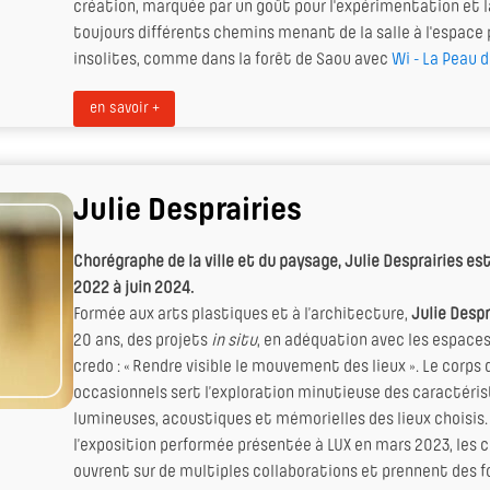
création, marquée par un goût pour l'expérimentation et 
toujours différents chemins menant de la salle à l'espace 
insolites, comme dans la forêt de Saou avec
Wi - La Peau 
en savoir +
Julie Desprairies
Chorégraphe de la ville et du paysage, Julie Desprairies es
2022 à juin 2024.
Formée aux arts plastiques et à l’architecture,
Julie Despr
20 ans, des projets
in situ
, en adéquation avec les espaces
credo : « Rendre visible le mouvement des lieux ». Le corps
occasionnels sert l’exploration minutieuse des caractéris
lumineuses, acoustiques et mémorielles des lieux choisis.
l’exposition performée présentée à LUX en mars 2023, les
ouvrent sur de multiples collaborations et prennent des f