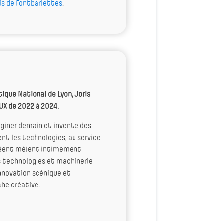
is de Fontbarlettes
.
ique National de Lyon, Joris
UX de 2022 à 2024.
aginer demain et invente des
nt les technologies, au service
 créent mêlent intimement
es technologies et machinerie
’innovation scénique et
he créative.