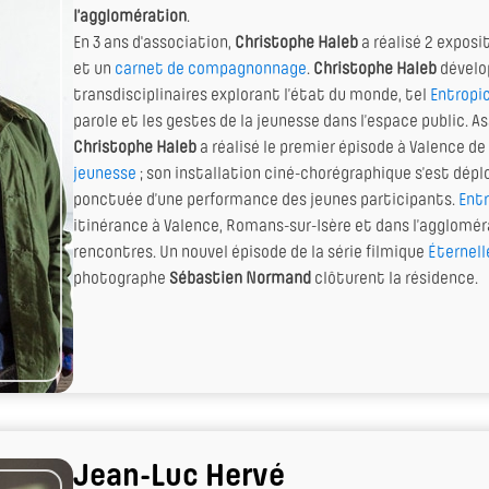
l’agglomération
.
En 3 ans d'association,
Christophe Haleb
a réalisé 2 expos
et un
carnet de compagnonnage
.
Christophe Haleb
dévelo
transdisciplinaires explorant l’état du monde, tel
Entropi
parole et les gestes de la jeunesse dans l’espace public. As
Christophe Haleb
a réalisé le premier épisode à Valence de 
jeunesse
; son installation ciné-chorégraphique s’est dép
ponctuée d’une performance des jeunes participants.
Ent
itinérance à Valence, Romans-sur-Isère et dans l’agglomér
rencontres. Un nouvel épisode de la série filmique
Éternell
photographe
Sébastien Normand
clôturent la résidence.
Jean-Luc Hervé