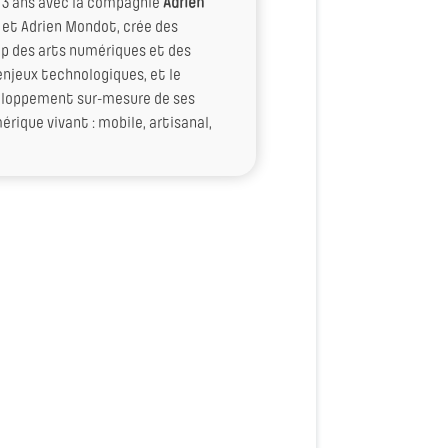
r 3 ans avec la compagnie
Adrien
e et Adrien Mondot, crée des
mp des arts numériques et des
enjeux technologiques, et le
veloppement sur-mesure de ses
érique vivant : mobile, artisanal,