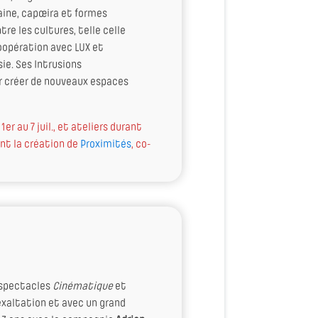
aine, capœira et formes
tre les cultures, telle celle
coopération avec LUX et
sie. Ses Intrusions
r créer de nouveaux espaces
1er au 7 juil., et ateliers durant
ant la création de
Proximités
, co-
 spectacles
Cinématique
et
exaltation et avec un grand