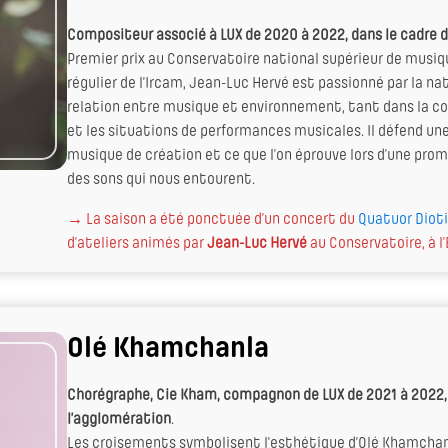
Compositeur associé à LUX de 2020 à 2022, dans le cadre
Premier prix au Conservatoire national supérieur de musiq
régulier de l’Ircam, Jean-Luc Hervé est passionné par la na
relation entre musique et environnement, tant dans la c
et les situations de performances musicales. Il défend une
musique de création et ce que l’on éprouve lors d’une prome
des sons qui nous entourent.
→ La saison a été ponctuée d’un concert du
Quatuor Diot
d’ateliers animés par
Jean-Luc Hervé
au Conservatoire, à l’
Olé Khamchanla
Chorégraphe, Cie Kham, compagnon de LUX de 2021 à 2022,
l’agglomération
.
Les croisements symbolisent l’esthétique d’Olé Khamchanla