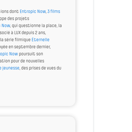
itions dont
Entropic Now
,
3 films
ppe des projets
c Now
, qui questionne la place, la
socié à LUX depuis 2 ans,
la série filmique
Éternelle
loyée en septembre dernier,
ropic Now
poursuit son
ation pour de nouvelles
e jeunesse
, des prises de vues du