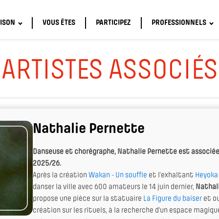
ISON
VOUS ÊTES
PARTICIPEZ
PROFESSIONNELS
ARTISTES ASSOCIÉS
Nathalie Pernette
Danseuse et chorégraphe, Nathalie Pernette est associée
2025/26.
Après la création
Wakan - Un souffle
et l’exhaltant
Heyoka 
danser la ville avec 600 amateurs le 14 juin dernier,
Nathal
propose une pièce sur la statuaire
La Figure du baiser
et ou
création sur les rituels, à la recherche d'un espace magique