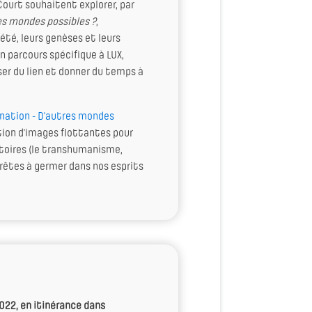
Court souhaitent explorer, par
es mondes possibles ?
,
été, leurs genèses et leurs
n parcours spécifique à LUX,
ser du lien et donner du temps à
nation - D'autres mondes
ction d'images flottantes pour
ctoires (le transhumanisme,
rêtes à germer dans nos esprits
2022, en itinérance dans