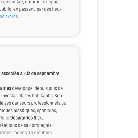
la rencontre, emprunte depuis
public, en passant par des lieux
des arbres
.
t associée à LUX
de septembre
airies
développe, depuis plus de
 investis et ses habitants. Son
 de ses danseurs professionnels ou
tiques plastiques, spatiales,
 Telle
Desprairies &
Cie,
 créations de sa compagnie
ormes variées. La création