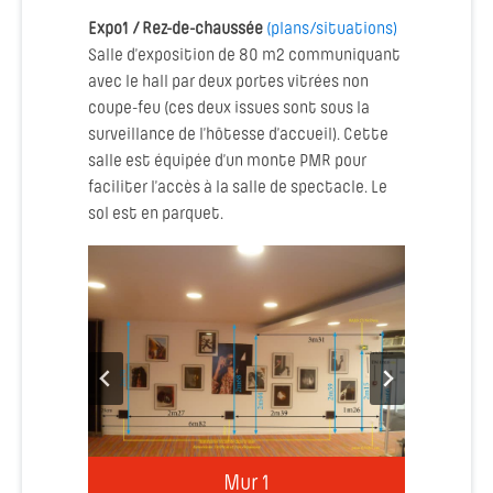
Expo1 / Rez-de-chaussée
(plans/situations)
Salle d’exposition de 80 m2 communiquant
avec le hall par deux portes vitrées non
coupe-feu (ces deux issues sont sous la
surveillance de l’hôtesse d’accueil). Cette
salle est équipée d’un monte PMR pour
faciliter l’accès à la salle de spectacle. Le
sol est en parquet.
Mur 4
Mur A
Mur 2
Mur 3
Mur F
Mur 1