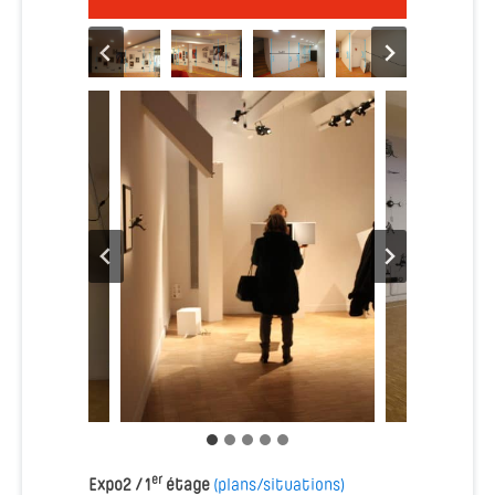
er
Expo2 / 1
étage
(plans/situations)