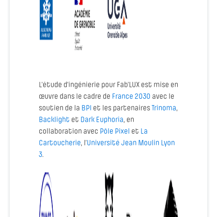
L'étude d'ingénierie pour Fab'LUX est mise en
œuvre dans le cadre de
France 2030
avec le
soutien de la
BPI
et les partenaires
Trinoma
,
Backlight
et
Dark Euphoria
, en
collaboration avec
Pôle Pixel
et
La
Cartouche
r
ie
, l’
Université Jean Moulin Lyon
3
.