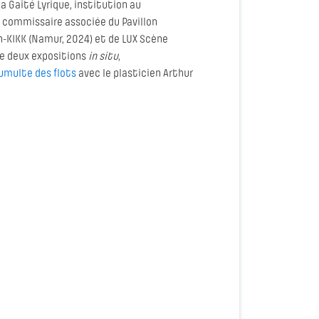
la Gaîté Lyrique, institution au
st commissaire associée du Pavillon
lon-KIKK (Namur, 2024) et de LUX Scène
ne deux expositions
in situ
,
Tumulte des flots
avec le plasticien Arthur