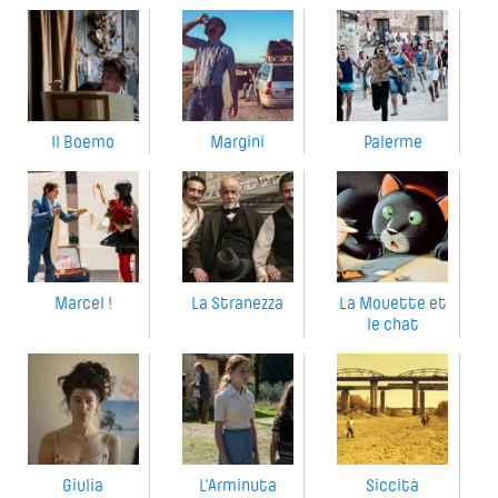
Il Boemo
Margini
Palerme
Marcel !
La Stranezza
La Mouette et
le chat
Giulia
L'Arminuta
Siccità