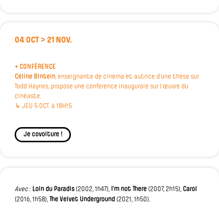
04 OCT > 21 NOV.
+ CONFÉRENCE
Céline Bintein
, enseignante de cinéma et autrice d’une thèse sur
Todd Haynes, propose une conférence inaugurale sur l’œuvre du
cinéaste.
↳ JEU 5 OCT. à 18H15
Je covoiture !
Avec
:
Loin du Paradis
(2002, 1h47),
I’m not There
(2007, 2h15),
Carol
(2016, 1h58),
The Velvet Underground
(2021, 1h50).