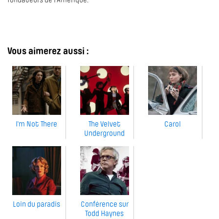
fondateurs de l’Amérique.
Vous aimerez aussi :
I'm Not There
The Velvet
Carol
Underground
Loin du paradis
Conférence sur
Todd Haynes