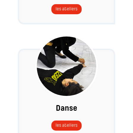
les ateliers
Danse
les ateliers