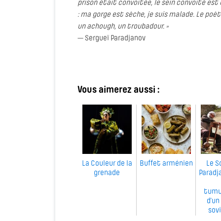
prison était convoitée, le sein convoité est c
: ma gorge est sèche, je suis malade. Le poète
un achough, un troubadour. »
— Sergueï Paradjanov
Vous aimerez aussi :
La Couleur de la
Buffet arménien
Le S
grenade
Paradj
tumu
d’un
sov