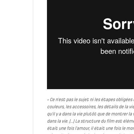
« Ce n’est pas le sujet ni les étapes obligée
couleurs, les accessoires, les détails de la v
qu’il y a dans la vie plutôt que de montrer la
dans la vie. […] La structure du film est élémen
était une fois l’amour, il était une fois le m