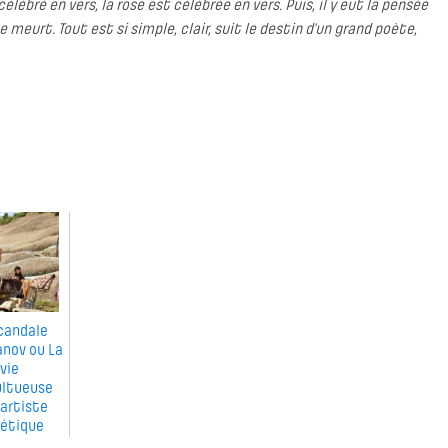
élébré en vers, la rose est célébrée en vers. Puis, il y eut la pensée
 meurt. Tout est si simple, clair, suit le destin d’un grand poète,
candale
anov ou La
vie
ltueuse
 artiste
iétique