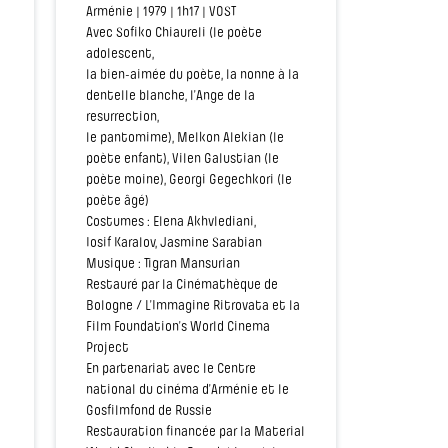
Arménie | 1979 | 1h17 | VOST
Avec Sofiko Chiaureli (le poète
adolescent,
la bien-aimée du poète, la nonne à la
dentelle blanche, l’Ange de la
resurrection,
le pantomime), Melkon Alekian (le
poète enfant), Vilen Galustian (le
poète moine), Georgi Gegechkori (le
poète âgé)
Costumes : Elena Akhvlediani,
Iosif Karalov, Jasmine Sarabian
Musique : Tigran Mansurian
Restauré par la Cinémathèque de
Bologne / L’Immagine Ritrovata et la
Film Foundation’s World Cinema
Project
En partenariat avec le Centre
national du cinéma d’Arménie et le
Gosfilmfond de Russie
Restauration financée par la Material