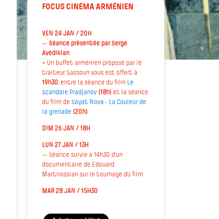
FOCUS CINÉMA ARMÉNIEN
VEN 24 JAN / 20H
—
Séance présentée par Serge
Avédikian
+ Un buffet arménien proposé par le
traiteur Sassoun vous est offert à
19h30
, entre la séance du film
Le
Scandale Pradjanov
(18h)
et la séance
du film de
Sayat Nova - La Couleur de
la grenade
(20h)
.
DIM 26 JAN / 18H
LUN 27 JAN / 13H
— Séance suivie à 14h30 d’un
documentaire de Edouard
Martirossian sur le tournage du film
MAR 28 JAN / 15H30