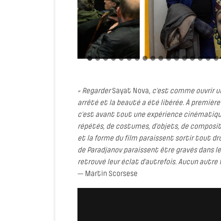
« Regarder
Sayat Nova
, c’est comme ouvrir u
arrêté et la beauté a été libérée. À premièr
c’est avant tout une expérience cinématiqu
répétés, de costumes, d’objets, de compositi
et la forme du film paraissent sortir tout dr
de Paradjanov paraissent être gravés dans le
retrouvé leur éclat d’autrefois. Aucun autre f
— Martin Scorsese