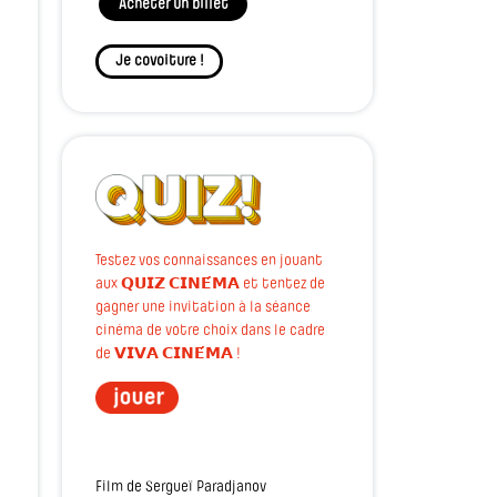
Acheter un billet
Je covoiture !
Testez vos connaissances en jouant
aux 𝗤𝗨𝗜𝗭 𝗖𝗜𝗡𝗘́𝗠𝗔 et tentez de
gagner une invitation à la séance
cinéma de votre choix dans le cadre
de 𝗩𝗜𝗩𝗔 𝗖𝗜𝗡𝗘́𝗠𝗔 !
Film de Sergueï Paradjanov