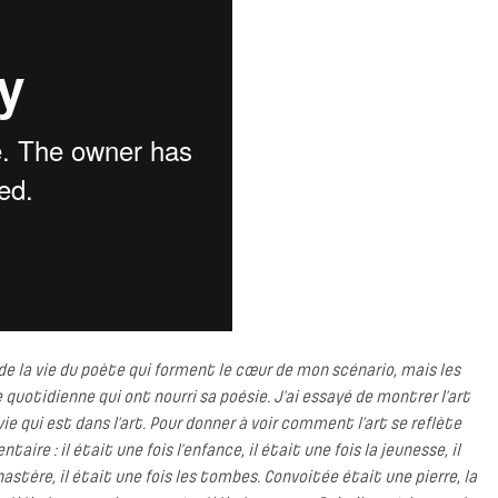
s de la vie du poète qui forment le cœur de mon scénario, mais les
ie quotidienne qui ont nourri sa poésie. J’ai essayé de montrer l’art
 vie qui est dans l’art. Pour donner à voir comment l’art se reflète
taire : il était une fois l’enfance, il était une fois la jeunesse, il
onastère, il était une fois les tombes. Convoitée était une pierre, la