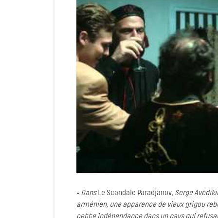
« Dans
Le Scandale Paradjanov
, Serge Avédik
arménien, une apparence de vieux grigou rebe
cette indépendance dans un pays qui refusait