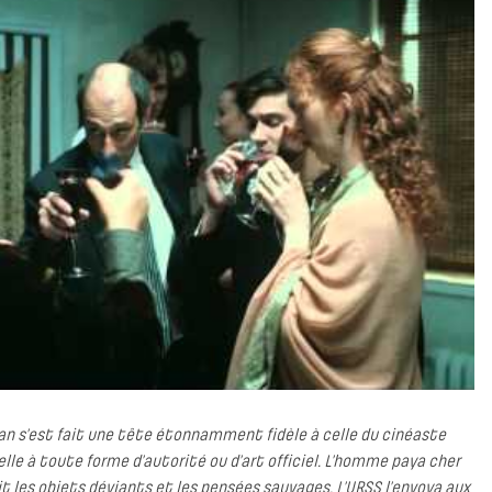
ian s’est fait une tête étonnamment fidèle à celle du cinéaste
lle à toute forme d’autorité ou d’art officiel. L’homme paya cher
 les objets déviants et les pensées sauvages. L’URSS l’envoya aux