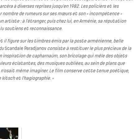
rcéra à diverses reprises jusqu’en 1982. Les policiers et les
ser nombre de rumeurs sur ses mœurs et son « incompétence »
 artiste : à l’étranger, puis chez lui, en Arménie, sa réputation
valu soutiens et reconnaissance.
t il figure sur les timbres émis par la poste arménienne, belle
 du
Scandale Paradjanov
consiste à restituer le plus précieux de la
 son inspiration de capharnaüm, son bricolage qui mêle des objets
leurs éclatantes, des musiques oubliées, au sein de plans que
t n’osait même imaginer. Le film conserve cette tenue poétique,
kitsch et l’hagiographie. »