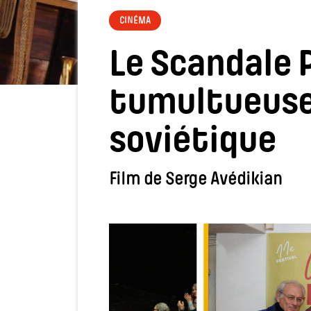
CINÉMA
Le Scandale 
tumultueuse 
soviétique
Film de Serge Avédikian