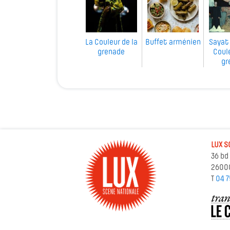
La Couleur de la
Buffet arménien
Sayat 
grenade
Coule
gr
LUX S
36 bd
2600
T
04 7