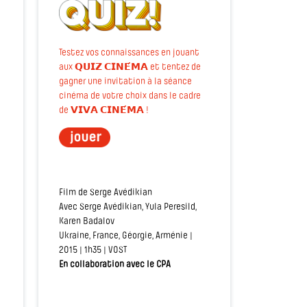
Testez vos connaissances en jouant
aux 𝗤𝗨𝗜𝗭 𝗖𝗜𝗡𝗘́𝗠𝗔 et tentez de
gagner une invitation à la séance
cinéma de votre choix dans le cadre
de 𝗩𝗜𝗩𝗔 𝗖𝗜𝗡𝗘́𝗠𝗔 !
Film de Serge Avédikian
Avec Serge Avédikian, Yula Peresild,
Karen Badalov
Ukraine, France, Géorgie, Arménie |
2015 | 1h35 | VOST
En collaboration avec le CPA