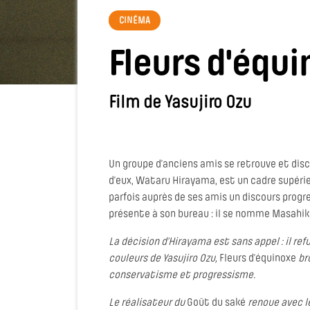
CINÉMA
Fleurs d'équ
Film de Yasujiro Ozu
Un groupe d’anciens amis se retrouve et discut
d’eux, Wataru Hirayama, est un cadre supér
parfois auprès de ses amis un discours progr
présente à son bureau : il se nomme Masahiko
La décision d’Hirayama est sans appel : il re
couleurs de Yasujiro Ozu,
Fleurs d’équinoxe
bro
conservatisme et progressisme.
Le réalisateur du
Goût du saké
renoue avec le