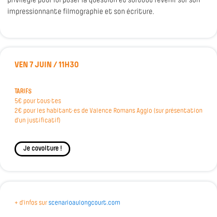
privilégié pour lui poser la question et surtout revenir sur son
impressionnante filmographie et son écriture.
VEN 7 JUIN / 11H30
TARIFS
5€ pour tous·tes
2€ pour les habitant·es de Valence Romans Agglo (sur présentation
d’un justificatif)
Je covoiture !
+ d'infos sur
scenarioaulongcourt.com