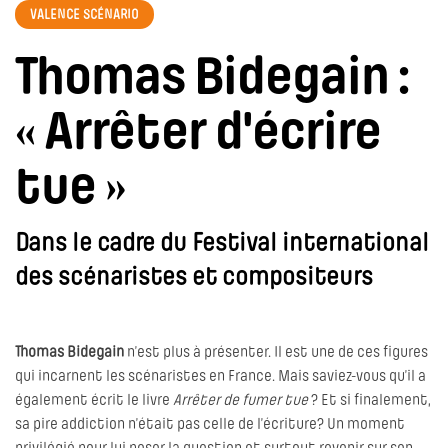
VALENCE SCÉNARIO
Thomas Bidegain :
« Arrêter d'écrire
tue »
Dans le cadre du Festival international
des scénaristes et compositeurs
Thomas Bidegain
n’est plus à présenter. Il est une de ces figures
qui incarnent les scénaristes en France. Mais saviez-vous qu’il a
également écrit le livre
Arrêter de fumer tue
? Et si finalement,
sa pire addiction n’était pas celle de l’écriture? Un moment