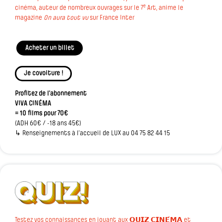
e
cinéma, auteur de nombreux ouvrages sur le 7
Art, anime le
magazine
On aura tout vu
sur France Inter
Acheter un billet
Je covoiture !
Profitez de l'abonnement
VIVA CINÉMA
= 10 films pour 70€
(ADH 60€ / -18 ans 45€)
↳ Renseignements à l'accueil de LUX au 04 75 82 44 15
Testez vos connaissances en jouant aux 𝗤𝗨𝗜𝗭 𝗖𝗜𝗡𝗘́𝗠𝗔 et