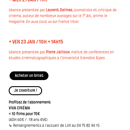
+ MER 21 JAN / 19H
Séance présentée par
Laurent Delmas
, journaliste et critique de
e
cinéma, auteur de nombreux ouvrages sur le 7
Art, anime le
magazine
On aura tout vu
sur France Inter
+ VEN 23 JAN / 10H + 14H15
Séance présentée par
Pierre Jailloux
, maître de conférences en
études cinématographiques à l’Université Grenoble Alpes
Acheter un billet
Je covoiture !
Profitez de l'abonnement
VIVA CINÉMA
= 10 films pour 70€
(ADH 60€ / -18 ans 45€)
↳ Renseignements à l'accueil de LUX au 04 75 82 44 15