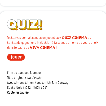
Testez vos connaissances en jouant aux 𝗤𝗨𝗜𝗭 𝗖𝗜𝗡𝗘́𝗠𝗔 et
tentez de gagner une invitation à la séance cinéma de votre choix
dans le cadre de 𝗩𝗜𝗩𝗔 𝗖𝗜𝗡𝗘́𝗠𝗔 !
Film de Jacques Tourneur
Titre original :
Cat People
Avec Simone Simon, Kent Smith, Tom Conway
États-Unis | 1942 | 1h13 | VOST
Copie restaurée