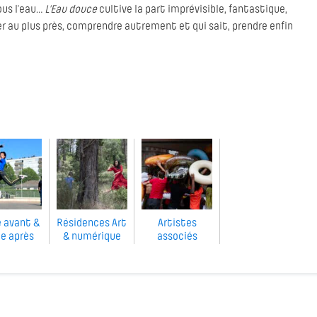
ous l’eau…
L'Eau douce
cultive la part imprévisible, fantastique,
her au plus près, comprendre autrement et qui sait, prendre enfin
 avant &
Résidences Art
Artistes
e après
& numérique
associés