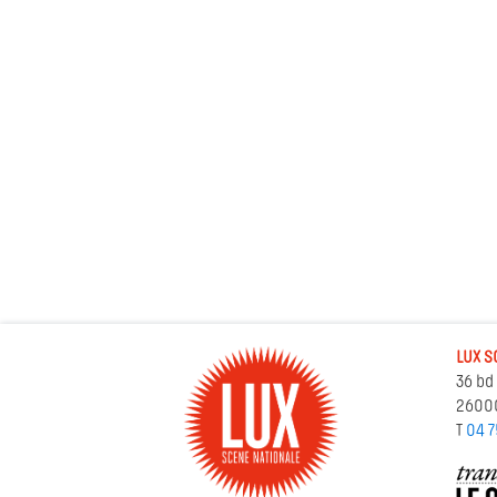
LUX S
36 bd
2600
T
04 7