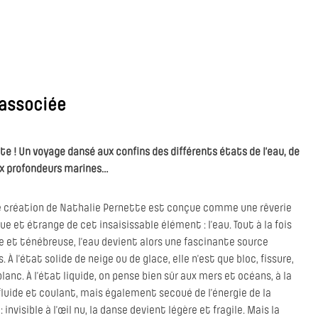
 associée
te ! Un voyage dansé aux confins des différents états de l’eau, de
aux profondeurs marines…
e création de Nathalie Pernette est conçue comme une rêverie
ue et étrange de cet insaisissable élément : l’eau. Tout à la fois
e et ténébreuse, l’eau devient alors une fascinante source
. À l’état solide de neige ou de glace, elle n’est que bloc, fissure,
nc. À l’état liquide, on pense bien sûr aux mers et océans, à la
s fluide et coulant, mais également secoué de l’énergie de la
nvisible à l’œil nu, la danse devient légère et fragile. Mais la