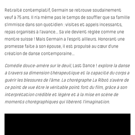
Retraité contemplatif, Germain se retrouve soudainement
veuf à 75 ans. Il n’a même pas le temps de souffler que sa famille
s’immisce dans son quotidien : visites et appels incessants,
repas organisés à l’avance… Sa vie devient réglée comme une
montre suisse ! Mais Germain a l’esprit ailleurs. Honorant une
promesse faite à son épouse, il est propulsé au cœur d’une
création de danse contemporaine…
Comédie douce-amère sur le deuil,
Last Dance !
explore la danse
à travers sa dimension thérapeutique et la capacité du corps a
guérir les blessures de l’âme. La chorégraphe La Ribot s’avère de
ce point de vue être le véritable point fort du film, grâce à son
interprétation crédible et légère et à la mise en scène de
moments chorégraphiques qui libèrent l’imagination.