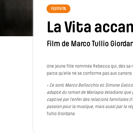
FESTIVITA
La Vita acca
Film de Marco Tullio Giorda
Une jeune fille nommée Rebecca qui, dès sa n
parce qu’elle ne se conforme pas aux canons
« Ce sont Marco Bellocchio et Simone Gattoni
adapté du roman de Mariapia Veladiano que je 
captivé par l’enfer des relations familiales (
passion pour la musique, mais aussi par la ré
Tullio Giordana