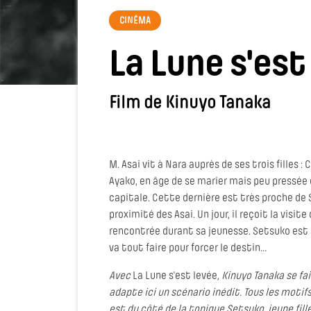
CINÉMA
La Lune s'est
Film de Kinuyo Tanaka
M. Asai vit à Nara auprès de ses trois filles :
Ayako, en âge de se marier mais peu pressée de
capitale. Cette dernière est très proche de S
proximité des Asai. Un jour, il reçoit la vis
rencontrée durant sa jeunesse. Setsuko est 
va tout faire pour forcer le destin…
Avec
La Lune s'est levée
, Kinuyo Tanaka se f
adapte ici un scénario inédit. Tous les motif
est du côté de la tonique Setsuko, jeune fil