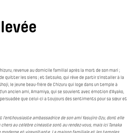
 levée
 Chizuru, revenue au domicile familial après la mort de son mari ;
 quitter les siens ; et Setsuko, qui rêve de partir s’installer à la
hoji, le jeune beau-frère de Chizuru qui loge dans un temple à
ite d’un ancien ami, Amamiya, qui se souvient avec émotion d’Ayako,
persuadée que celui-ci a toujours des sentiments pour sa sœur et
ait l’enthousiaste ambassadrice de son ami Yasujiro Ozu, dont elle
s chers au célèbre cinéaste sont au rendez-vous, mais ici Tanaka
le moderne et virevoltante. La maison familiale et les temples