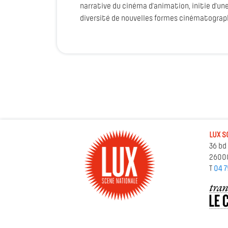
narrative du cinéma d’animation, initie d’une
diversité de nouvelles formes cinématograp
LUX S
36 bd
2600
T
04 7