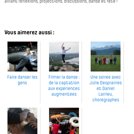
alliant réflexions, projections, discussions, danse et fête !
Vous aimerez aussi :
Faire danser les
Filmer la danse :
Une soirée avec
gens
de la captation
Julie Desprairies
aux expériences
et Daniel
augmentées
Larrieu,
chorégraphes