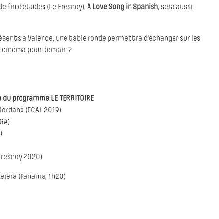
e fin d’études (Le Fresnoy),
A Love Song in Spanish
, sera aussi
ésents à Valence, une table ronde permettra d'échanger sur les
ls cinéma pour demain ?
on du programme LE TERRITOIRE
iordano (ECAL 2019)
GA)
)
(Fresnoy 2020)
Tejera (Panama, 1h20)