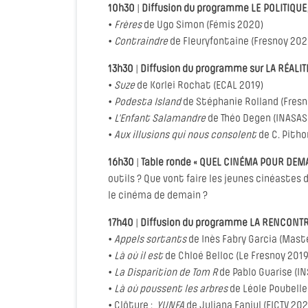
10h30
|
Diffusion du programme LE POLITIQ
•
Frères
de Ugo Simon (Fémis 2020)
•
Contraindre
de Fleuryfontaine (Fresnoy 202
13h30
|
Diffusion du programme sur LA RÉALIT
•
Suze
de Korlei Rochat (ECAL 2019)
•
Podesta Island
de Stéphanie Rolland (Fres
•
L'Enfant Salamandre
de Théo Degen (INASAS
•
Aux illusions qui nous consolent
de C. Pitho
16h30
|
Table ronde « QUEL CINÉMA POUR DEMA
outils ? Que vont faire les jeunes cinéastes d
le cinéma de demain ?
17h40
|
Diffusion du programme LA RENCONT
•
Appels sortants
de Inès Fabry Garcia (Maste
•
Là où il est
de Chloé Belloc (Le Fresnoy 2019
•
La Disparition de Tom R
de Pablo Guarise (I
•
Là où poussent les arbres
de Léole Poubelle
• Clôture :
YUNFA
de Juliana Fanjul (EICTV 20