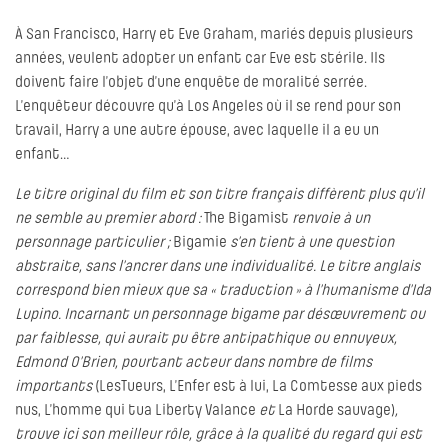
À San Francisco, Harry et Eve Graham, mariés depuis plusieurs
années, veulent adopter un enfant car Eve est stérile. Ils
doivent faire l’objet d’une enquête de moralité serrée.
L’enquêteur découvre qu’à Los Angeles où il se rend pour son
travail, Harry a une autre épouse, avec laquelle il a eu un
enfant…
Le titre original du film et son titre français diffèrent plus qu’il
ne semble au premier abord :
The Bigamist
renvoie à un
personnage particulier ;
Bigamie
s’en tient à une question
abstraite, sans l’ancrer dans une individualité. Le titre anglais
correspond bien mieux que sa « traduction » à l’humanisme d’Ida
Lupino. Incarnant un personnage bigame par désœuvrement ou
par faiblesse, qui aurait pu être antipathique ou ennuyeux,
Edmond O’Brien, pourtant acteur dans nombre de films
importants
(LesTueurs, L’Enfer est à lui, La Comtesse aux pieds
nus, L’homme qui tua Liberty Valance
et
La Horde sauvage)
,
trouve ici son meilleur rôle, grâce à la qualité du regard qui est