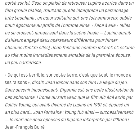
porté sur lui. C’est un plaisir de retrouver Lupino actrice dans un
film qu’elle réalise, d’autant qu’elle interprète un personnage
très touchant : un cœur solitaire qui, une fois amoureux, oublie
tout égotisme au profit de l’homme aimé. « Face à elle » (elles
ne se croisent jamais sauf dans la scène finale — Lupino aurait
d’ailleurs engagé deux opérateurs différents pour filmer
chacune d’entre elles), Joan Fontaine confère intérêt et estime
au rôle moins immédiatement aimable de la première épouse,
un peu carriériste.
« Ce qui est terrible, sur cette terre, c’est que tout le monde a
ses raisons »
, disait Jean Renoir dans son film La Règle du jeu.
Sans devenir inconsistant, Bigamie est une belle illustration de
cet aphorisme. L’ironie du sort veut que le film ait été écrit par
Collier Young, qui avait divorcé de Lupino en 1951 et épousé un
an plus tard… Joan Fontaine : Young fut ainsi — successivement
— le mari des deux épouses du bigame interprété par O’Brien !
Jean-François Buiré