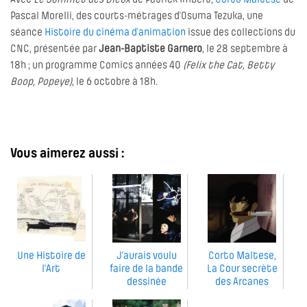
Avec
Le Sommet des Dieux
de Patrick Imbert,
Corto Maltese
de
Pascal Morelli, des courts-métrages d’Osuma Tezuka, une
séance
Histoire du cinéma d’animation
issue des collections du
CNC, présentée par
Jean-Baptiste Garnero
, le 28 septembre à
18h ; un programme Comics années 40
(Felix the Cat, Betty
Boop, Popeye)
, le 6 octobre à 18h.
Vous aimerez aussi :
Une Histoire de
J'aurais voulu
Corto Maltese,
l'Art
faire de la bande
La Cour secrète
dessinée
des Arcanes