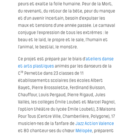
peurs et exalte la folie humaine. Peur de la Mort,
du revenant, du retour de la bête, peur du manque
et d’un avenir incertain, besoin d’expulser les
maux et tensions d’une année passée. Le carnaval
conjugue l’expression de tous les extrêmes : le
beau et le laid, le propre et le sale, l’humain et
l’animal, le bestial, le monstre.
Ce projet est préparé par le biais d’
ateliers danse
et arts plastiques
animés par les danseurs de la
ie
C
Pernette dans 23 classes de 11
établissements scolaires (les écoles Albert
Bayet, Pierre Brossolette, Ferdinand Buisson,
Chauffour, Louis Pergaud, Pierre Rigaud, Jules
Vallès, les collèges Émile Loubet et Marcel Pagnol,
l’option théâtre du lycée Émile Loubet), 3 Maisons
Pour Tous (Centre Ville, Chamberlière, Polygone), 17
musicien·nes de la fanfare de
Jazz Action Valence
et 80 chanteur·ses du chœur
Mélopée
, préparent