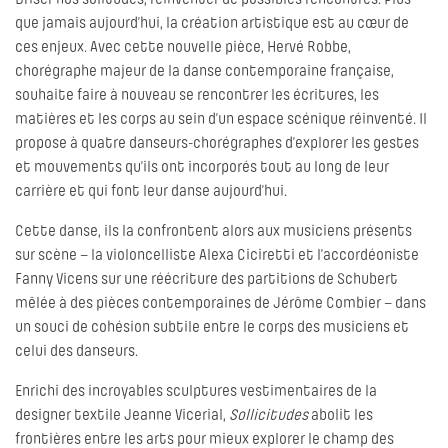
Briser nos solitudes, réinventer de possibles rencontres. Plus
que jamais aujourd’hui, la création artistique est au cœur de
ces enjeux. Avec cette nouvelle pièce, Hervé Robbe,
chorégraphe majeur de la danse contemporaine française,
souhaite faire à nouveau se rencontrer les écritures, les
matières et les corps au sein d’un espace scénique réinventé. Il
propose à quatre danseurs-chorégraphes d’explorer les gestes
et mouvements qu’ils ont incorporés tout au long de leur
carrière et qui font leur danse aujourd’hui.
Cette danse, ils la confrontent alors aux musiciens présents
sur scène – la violoncelliste Alexa Ciciretti et l’accordéoniste
Fanny Vicens sur une réécriture des partitions de Schubert
mêlée à des pièces contemporaines de Jérôme Combier – dans
un souci de cohésion subtile entre le corps des musiciens et
celui des danseurs.
Enrichi des incroyables sculptures vestimentaires de la
designer textile Jeanne Vicerial,
Sollicitudes
abolit les
frontières entre les arts pour mieux explorer le champ des