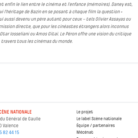
t enfin le lien entre le cinéma et l’enfance (mémoires). Daney est,
vi l’héritage de Bazin en se posant à chaque film la question «
ui aussi devenu un père autant pour ceux – tels Olivier Assayas ou
smission directe, que pour les cinéastes étrangers alors inconnus
Otar Iosseliani ou Amos Gitaï. Le Péron offre une vision du critique
à travers tous les cinémas du monde.
CÈNE NATIONALE
Le projet
 du Général de Gaulle
Le label Scène nationale
0 Valence
Équipe / partenaires
5 82 44 15
Mécénat