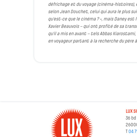
défrichage et du voyage (cinéma-histoires), e
selon Jean Douchet, celui qui aura le plus sui
qu’est-ce que le cinéma ? », mais Daney est l
Xavier Beauvois – qui ont profité de sa tran
qu’il a mis en avant – tels Abbas Kiarostami, 
en voyageur partant à la recherche du père 
LUX S
36 bd
2600
T
04 7