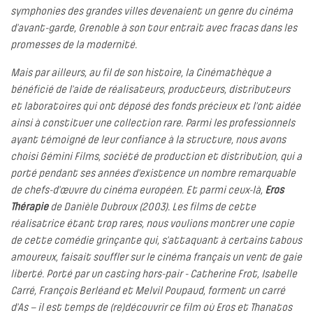
symphonies des grandes villes devenaient un genre du cinéma
d’avant-garde, Grenoble à son tour entrait avec fracas dans les
promesses de la modernité.
Mais par ailleurs, au fil de son histoire, la Cinémathèque a
bénéficié de l’aide de réalisateurs, producteurs, distributeurs
et laboratoires qui ont déposé des fonds précieux et l’ont aidée
ainsi à constituer une collection rare. Parmi les professionnels
ayant témoigné de leur confiance à la structure, nous avons
choisi Gémini Films, société de production et distribution, qui a
porté pendant ses années d’existence un nombre remarquable
de chefs-d’œuvre du cinéma européen. Et parmi ceux-là,
Eros
Thérapie
de Danièle Dubroux (2003). Les films de cette
réalisatrice étant trop rares, nous voulions montrer une copie
de cette comédie grinçante qui, s’attaquant à certains tabous
amoureux, faisait souffler sur le cinéma français un vent de gaie
liberté. Porté par un casting hors-pair - Catherine Frot, Isabelle
Carré, François Berléand et Melvil Poupaud, forment un carré
d’As – il est temps de (re)découvrir ce film où Eros et Thanatos