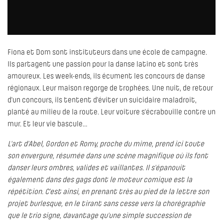
Fiona et Dom sont instituteurs dans une école de campagne.
Ils partagent une passion pour la danse latino et sont très
amoureux. Les week-ends, ils écument les concours de danse
régionaux. Leur maison regorge de trophées. Une nuit, de retour
d'un concours, ils tentent d'éviter un suicidaire maladroit,
planté au milieu de la route. Leur voiture s'écrabouille contre un
mur. Et leur vie bascule…
L’art d’Abel, Gordon et Romy, proche du mime, prend ici toute
son envergure, résumée dans une scène magnifique où ils font
danser leurs ombres, valides et vaillantes. Il s’épanouit
également dans des gags dont le moteur comique est la
répétition. C’est ainsi, en prenant très au pied de la lettre son
projet burlesque, en le tirant sans cesse vers la chorégraphie
que le trio signe, davantage qu’une simple succession de