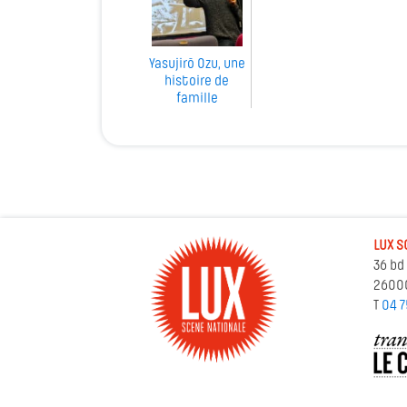
Yasujirō Ozu, une
histoire de
famille
LUX S
36 bd
2600
T
04 7