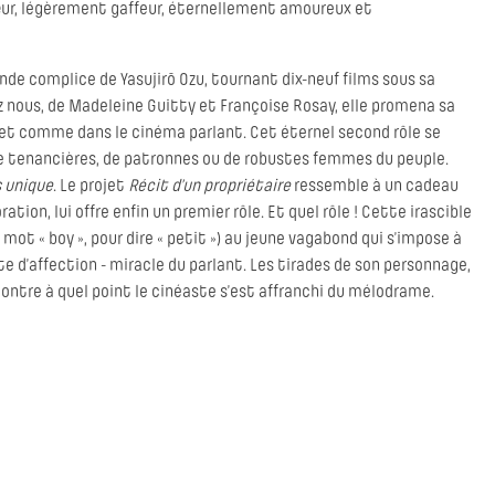
cœur, légèrement gaffeur, éternellement amoureux et
nde complice de Yasujirō Ozu, tournant dix-neuf films sous sa
 nous, de Madeleine Guitty et Françoise Rosay, elle promena sa
et comme dans le cinéma parlant. Cet éternel second rôle se
e tenancières, de patronnes ou de robustes femmes du peuple.
s unique
. Le projet
Récit d’un propriétaire
ressemble à un cadeau
ration, lui offre enfin un premier rôle. Et quel rôle ! Cette irascible
 mot « boy », pour dire « petit ») au jeune vagabond qui s’impose à
inte d’affection - miracle du parlant. Les tirades de son personnage,
ontre à quel point le cinéaste s’est affranchi du mélodrame.