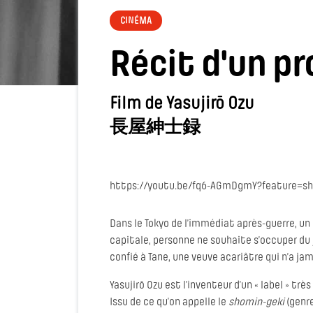
CINÉMA
Récit d'un pr
Film de Yasujirō Ozu
長屋紳士録
https://youtu.be/fq6-AGmDgmY?feature=sh
Dans le Tokyo de l’immédiat après-guerre, un 
capitale, personne ne souhaite s’occuper du j
confié à Tane, une veuve acariâtre qui n’a ja
Yasujirō Ozu est l’inventeur d’un « label » trè
Issu de ce qu’on appelle le
shomin-geki
(genre