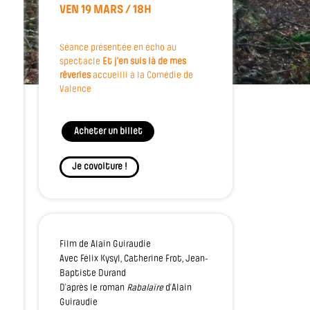
VEN 19 MARS / 18H
Séance présentée en écho au
spectacle
Et j’en suis là de mes
rêveries
accueilli à la Comédie de
Valence
Acheter un billet
Je covoiture !
Film de Alain Guiraudie
Avec Félix Kysyl, Catherine Frot, Jean-
Baptiste Durand
D’après le roman
Rabalaïre
d’Alain
Guiraudie