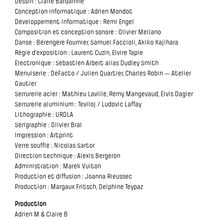
Dessin : Claire Bardainne
Conception informatique : Adrien Mondot
Développement informatique : Rémi Engel
Composition et conception sonore : Olivier Mellano
Danse : Bérengère Fournier, Samuel Faccioli, Akiko Kajihara
Régie d'exposition : Laurent Cuzin, Elvire Tapie
Electronique : Sébastien Albert alias Dudley Smith
Menuiserie : DeFacto / Julien Quartier, Charles Robin — Atelier
Gautier
Serrurerie acier : Mathieu Laville, Rémy Mangevaud, Elvis Dagier
Serrurerie aluminium : Teviloj / Ludovic Laffay
Lithographie : URDLA
Sérigraphie : Olivier Bral
Impression : Artprint
Verre soufflé : Nicolas Sartor
Direction technique : Alexis Bergeron
Administration : Marek Vuiton
Production et diffusion : Joanna Rieussec
Production : Margaux Fritsch, Delphine Teypaz
Production
Adrien M & Claire B