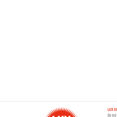
LUX S
36 bd