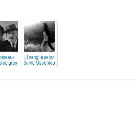
oiseaux
L’Évangile selon
s et gros
Saint Matthieu