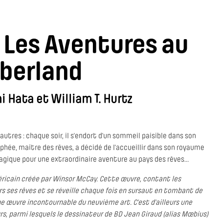
: Les Aventures au
berland
 Hata et William T. Hurtz
tres : chaque soir, il s'endort d'un sommeil paisible dans son
orphée, maître des rêves, a décidé de l'accueillir dans son royaume
 magique pour une extraordinaire aventure au pays des rêves…
ricain créée par Winsor McCay. Cette œuvre, contant les
s ses rêves et se réveille chaque fois en sursaut en tombant de
e œuvre incontournable du neuvième art. C'est d'ailleurs une
s, parmi lesquels le dessinateur de BD Jean Giraud (alias Mœbius)