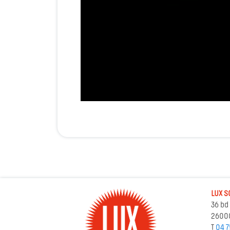
LUX S
36 bd
2600
T
04 7