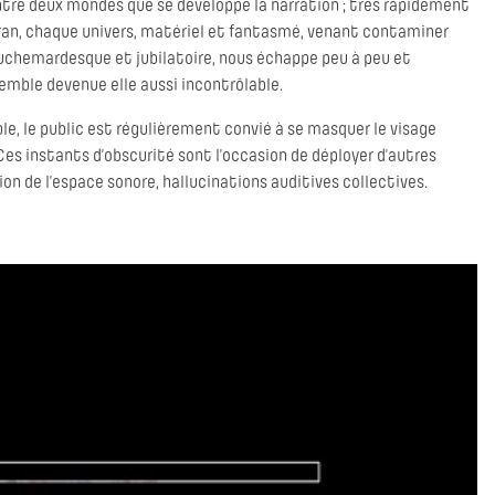
tre deux mondes que se développe la narration ; très rapidement
écran, chaque univers, matériel et fantasmé, venant contaminer
cauchemardesque et jubilatoire, nous échappe peu à peu et
emble devenue elle aussi incontrôlable.
e, le public est régulièrement convié à se masquer le visage
Ces instants d’obscurité sont l’occasion de déployer d’autres
tion de l’espace sonore, hallucinations auditives collectives.