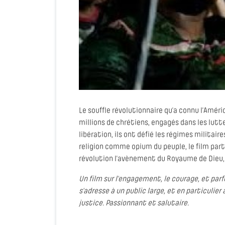
Le souffle révolutionnaire qu’a connu l’Améri
millions de chrétiens, engagés dans les lutte
libération, ils ont défié les régimes militaires
religion comme opium du peuple, le film part
révolution l’avènement du Royaume de Dieu, s
Un film sur l’engagement, le courage, et parfo
s’adresse à un public large, et en particulier
justice. Passionnant et salutaire.