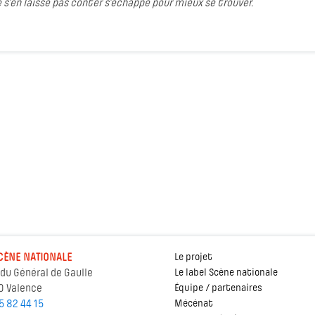
 s’en laisse pas conter s’échappe pour mieux se trouver.
CÈNE NATIONALE
Le projet
 du Général de Gaulle
Le label Scène nationale
0 Valence
Équipe / partenaires
5 82 44 15
Mécénat