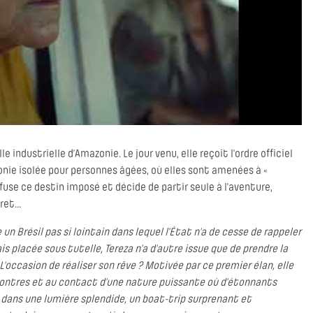
e industrielle d’Amazonie. Le jour venu, elle reçoit l'ordre officiel
nie isolée pour personnes âgées, où elles sont amenées à «
efuse ce destin imposé et décide de partir seule à l'aventure,
cret…
n Brésil pas si lointain dans lequel l’État n’a de cesse de rappeler
ais placée sous tutelle, Tereza n’a d’autre issue que de prendre la
L’occasion de réaliser son rêve ? Motivée par ce premier élan, elle
encontres et au contact d’une nature puissante où d’étonnants
 dans une lumière splendide, un boat-trip surprenant et