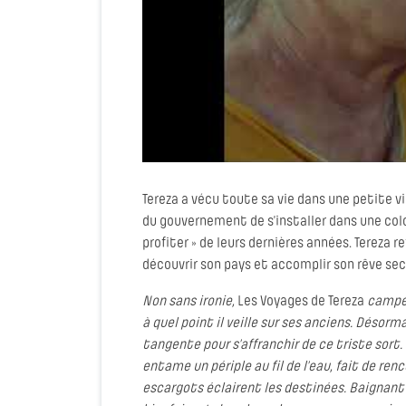
Tereza a vécu toute sa vie dans une petite vill
du gouvernement de s’installer dans une colo
profiter » de leurs dernières années. Tereza r
découvrir son pays et accomplir son rêve se
Non sans ironie,
Les Voyages de Tereza
campe u
à quel point il veille sur ses anciens. Désorm
tangente pour s’affranchir de ce triste sort. 
entame un périple au fil de l’eau, fait de r
escargots éclairent les destinées. Baignant