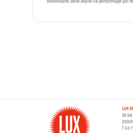
bienfaisant dans lequel ce personnage qui ne
LUX S
36 bd
2600
T
04 7