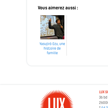
Vous aimerez aussi :
Yasujirō Ozu, une
histoire de
famille
LUX S
36 bd
2600