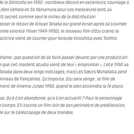
 de la Shintoho en 1950 : nombreux décors en extérieurs, tournage à
rs (Ken Uehara et So Yamamura pour ces messieurs) sont au
lit secret comme seul le milieu de la distribution
ser le retour de Kinuyo Tanaka sur grand écran après sa tournée
ne volonté l’hiver 1949-1950), le nouveau film d’Ozu craint la
l’actrice vient de tourner pour Keisuke Kinoshita avec Toshiro
odrame : pas question de se faire passer devant par une production
e que cet insolent studio vient de leur « emprunter ». L’été 1950 va
 Tanaka dans deux longs métrages, mais
Les Sœurs Munakata
perd
’Anneau de fiançailles
. Qu’importe, Ozu sera vengé : le film de
ement de Kinema Junpo 1950, quand le sien atteindra la 7e place.
se. Qu’à t’on abandonné, qu’a t’on accueilli ? Pour le personnage
n temps. S’il tourne un film loin de son périmètre de prédilection,
lle sur le téléscopage de deux mondes.