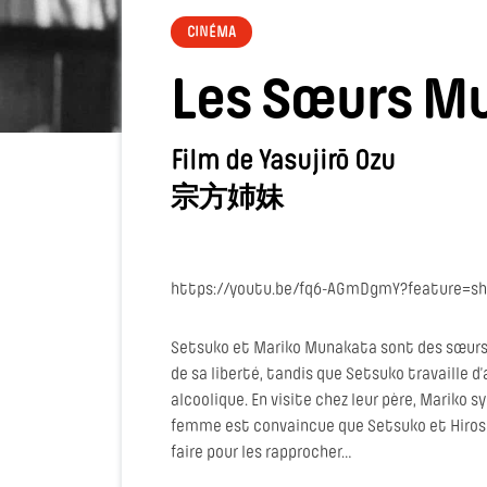
CINÉMA
Les Sœurs M
Film de Yasujirō Ozu
宗方姉妹
https://youtu.be/fq6-AGmDgmY?feature=sh
Setsuko et Mariko Munakata sont des sœurs q
de sa liberté, tandis que Setsuko travaille 
alcoolique. En visite chez leur père, Mariko 
femme est convaincue que Setsuko et Hirosh
faire pour les rapprocher…