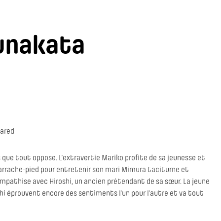
unakata
ared
ue tout oppose. L’extravertie Mariko profite de sa jeunesse et
d’arrache-pied pour entretenir son mari Mimura taciturne et
sympathise avec Hiroshi, un ancien prétendant de sa sœur. La jeune
i éprouvent encore des sentiments l’un pour l’autre et va tout