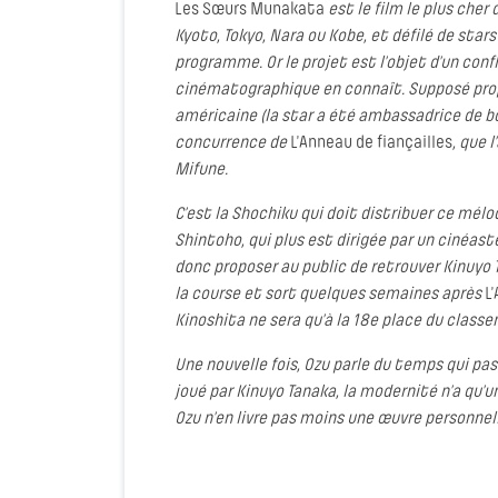
Les Sœurs Munakata
est le film le plus cher
Kyoto, Tokyo, Nara ou Kobe, et défilé de sta
programme. Or le projet est l’objet d’un conf
cinématographique en connaît. Supposé propo
américaine (la star a été ambassadrice de bon
concurrence de
L’Anneau de fiançailles
, que 
Mifune.
C’est la Shochiku qui doit distribuer ce mél
Shintoho, qui plus est dirigée par un cinéast
donc proposer au public de retrouver Kinuyo
la course et sort quelques semaines après
L
Kinoshita ne sera qu’à la 18e place du class
Une nouvelle fois, Ozu parle du temps qui pas
joué par Kinuyo Tanaka, la modernité n’a qu’u
Ozu n’en livre pas moins une œuvre personne