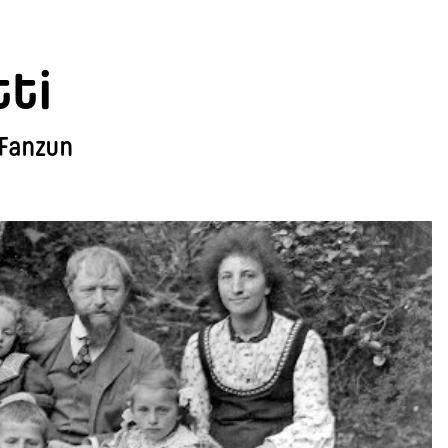
tti
 Fanzun