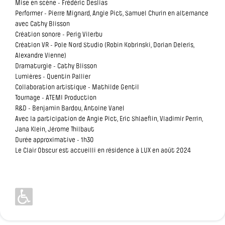
Mise en scène - Frédéric Deslias
Performer - Pierre Mignard, Angie Pict, Samuel Churin en alternance
avec Cathy Blisson
Création sonore - Perig Vilerbu
Création VR - Pole Nord Studio (Robin Kobrinski, Dorian Deleris,
Alexandre Vienne)
Dramaturgie - Cathy Blisson
Lumières - Quentin Pallier
Collaboration artistique - Mathilde Gentil
Tournage - ATEMI Production
R&D - Benjamin Bardou, Antoine Vanel
Avec la participation de Angie Pict, Eric Shlaeflin, Vladimir Perrin,
Jana Klein, Jérome Thilbaut
Durée approximative - 1h30
Le Clair Obscur est accueilli en résidence à LUX en août 2024