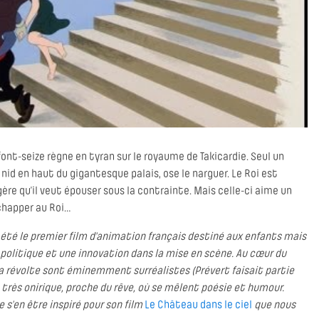
ont-seize règne en tyran sur le royaume de Takicardie. Seul un
 nid en haut du gigantesque palais, ose le narguer. Le Roi est
 qu’il veut épouser sous la contrainte. Mais celle-ci aime un
chapper au Roi…
été le premier film d'animation français destiné aux enfants mais
olitique et une innovation dans la mise en scène. Au cœur du
 la révolte sont éminemment surréalistes (Prévert faisait partie
très onirique, proche du rêve, où se mêlent poésie et humour.
 s’en être inspiré pour son film
Le Château dans le ciel
que nous