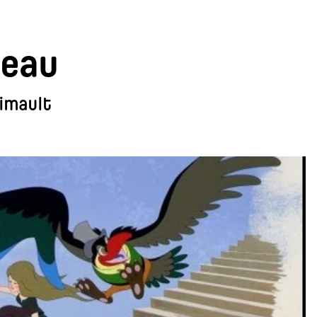
seau
rimault