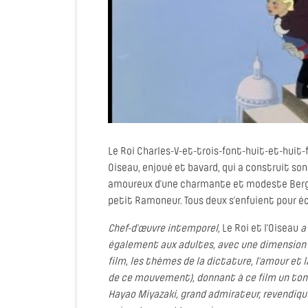
Le Roi Charles-V-et-trois-font-huit-et-huit-f
Oiseau, enjoué et bavard, qui a construit son
amoureux d’une charmante et modeste Bergère
petit Ramoneur. Tous deux s’enfuient pour é
Chef-d’œuvre intemporel,
Le Roi et l'Oiseau
a 
également aux adultes, avec une dimension p
film, les thèmes de la dictature, l’amour et
de ce mouvement), donnant à ce film un ton 
Hayao Miyazaki, grand admirateur, revendique