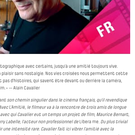
tographique avec certains, jusqu’à une amitié toujours vive.
n plaisir sans nostalgie. Nos vies croisées nous permettent cette
 pas d’histoires, qui savent être devant ou derrière la caméra,
m. » — Alain Cavalier
nt son chemin singulier dans le cinéma français, qu’il revendique
 Avec
L’Amitié
, le filmeur va à la rencontre de trois amis de longue
 avec qui Cavalier eut un temps un projet de film, Maurice Bernart,
erry Labelle, l’acteur non professionnel de
Libera me
. Du plus trivial
ir une intensité rare. Cavalier fait ici vibrer l’amitié avec la