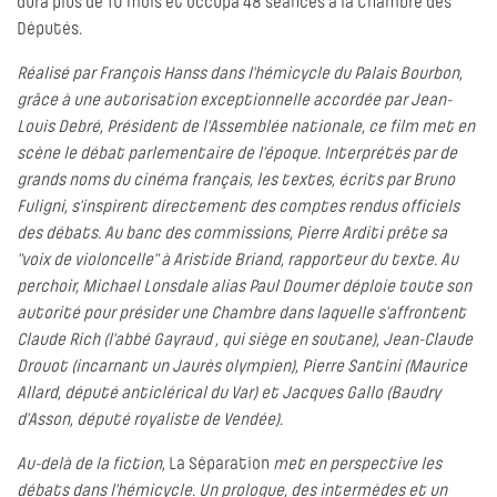
dura plus de 10 mois et occupa 48 séances à la Chambre des
Députés.
Réalisé par François Hanss dans l'hémicycle du Palais Bourbon,
grâce à une autorisation exceptionnelle accordée par Jean-
Louis Debré, Président de l'Assemblée nationale, ce film met en
scène le débat parlementaire de l'époque. Interprétés par de
grands noms du cinéma français, les textes, écrits par Bruno
Fuligni, s'inspirent directement des comptes rendus officiels
des débats. Au banc des commissions, Pierre Arditi prête sa
"voix de violoncelle" à Aristide Briand, rapporteur du texte. Au
perchoir, Michael Lonsdale alias Paul Doumer déploie toute son
autorité pour présider une Chambre dans laquelle s'affrontent
Claude Rich (l'abbé Gayraud , qui siège en soutane), Jean-Claude
Drouot (incarnant un Jaurès olympien), Pierre Santini (Maurice
Allard, député anticlérical du Var) et Jacques Gallo (Baudry
d'Asson, député royaliste de Vendée).
Au-delà de la fiction,
La Séparation
met en perspective les
débats dans l'hémicycle. Un prologue, des intermèdes et un