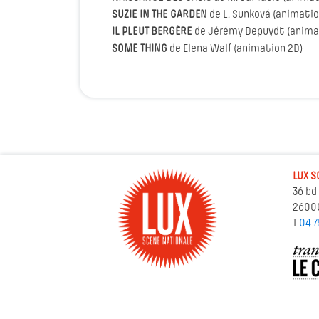
SUZIE IN THE GARDEN
de L. Sunková (animatio
IL PLEUT BERGÈRE
de Jérémy Depuydt (anima
SOME THING
de Elena Walf (animation 2D)
LUX S
36 bd
2600
T
04 7