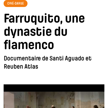
CINÉ-DANSE
Farruquito, une
dynastie du
flamenco
Documentaire de Santi Aguado et
Reuben Atlas