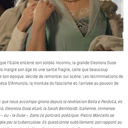
 que l’Italie enterre son soldat inconnu, la grande Eleonora Duse
ais malgré son âge et une santé fragile, celle que beaucoup
 son époque, décide de remonter sur scène. Les récriminations de
poète D’Annunzio, la montée du fascisme et l’arrivée au pouvoir de
 que nous accompa-gnons depuis la révélation Bella e Perduta, et
e, Eleonora Duse était la Sarah Bernhardt italienne, immense
ou « la Duse ». Dans ce portrait poétique, Pietro Marcello se
rongée par la tuberculose. Et questionne subtilement son rapport au