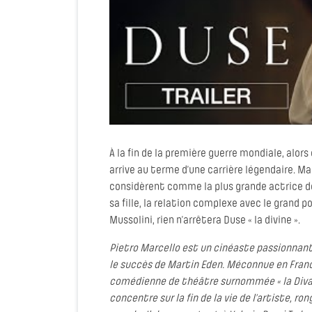
À la fin de la première guerre mondiale, alors
arrive au terme d’une carrière légendaire. M
considèrent comme la plus grande actrice de
sa fille, la relation complexe avec le grand 
Mussolini, rien n’arrêtera Duse « la divine ».
Pietro Marcello est un cinéaste passionnant
le succès de Martin Eden. Méconnue en Franc
comédienne de théâtre surnommée « la Diva » 
concentre sur la fin de la vie de l’artiste, 