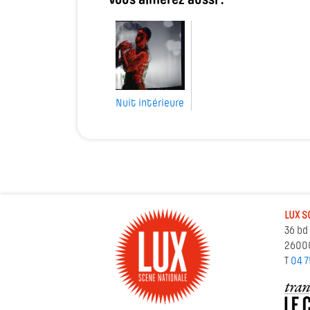
Vous aimerez aussi :
Nuit intérieure
LUX S
36 bd
2600
T
04 7