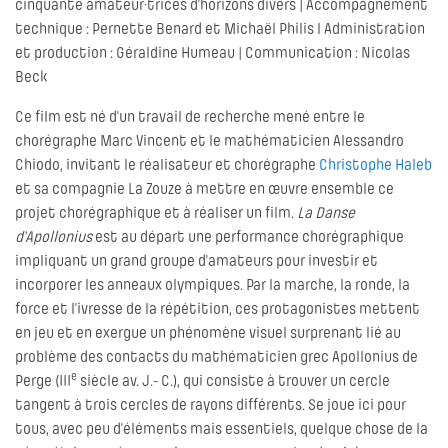
cinquante amateur·trices d’horizons divers | Accompagnement
technique : Pernette Benard et Michaël Philis l Administration
et production : Géraldine Humeau | Communication : Nicolas
Beck
Ce film est né d’un travail de recherche mené entre le
chorégraphe Marc Vincent et le mathématicien Alessandro
Chiodo, invitant le réalisateur et chorégraphe
Christophe Haleb
et sa compagnie La Zouze à mettre en œuvre ensemble ce
projet chorégraphique et à réaliser un film.
La Danse
d'Apollonius
est au départ une performance chorégraphique
impliquant un grand groupe d’amateurs pour investir et
incorporer les anneaux olympiques. Par la marche, la ronde, la
force et l’ivresse de la répétition, ces protagonistes mettent
en jeu et en exergue un phénomène visuel surprenant lié au
problème des contacts du mathématicien grec Apollonius de
e
Perge (III
siècle av. J.- C.), qui consiste à trouver un cercle
tangent à trois cercles de rayons différents. Se joue ici pour
tous, avec peu d’éléments mais essentiels, quelque chose de la