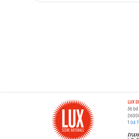
LUX S
36 bd
2600
T
04 7